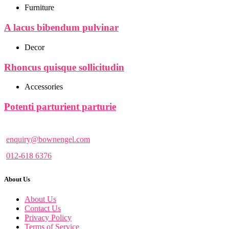
Furniture
A lacus bibendum pulvinar
Decor
Rhoncus quisque sollicitudin
Accessories
Potenti parturient parturie
enquiry@bownengel.com
012-618 6376
About Us
About Us
Contact Us
Privacy Policy
Terms of Service