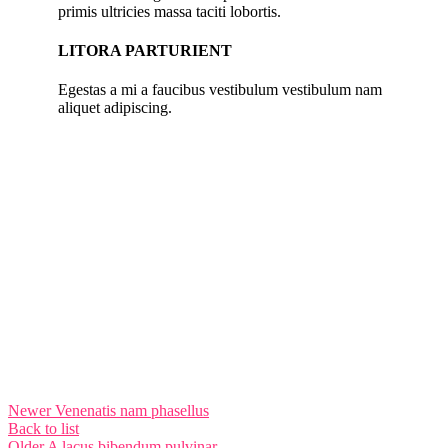
primis ultricies massa taciti lobortis.
LITORA PARTURIENT
Egestas a mi a faucibus vestibulum vestibulum nam
aliquet adipiscing.
Newer
Venenatis nam phasellus
Back to list
Older
A lacus bibendum pulvinar