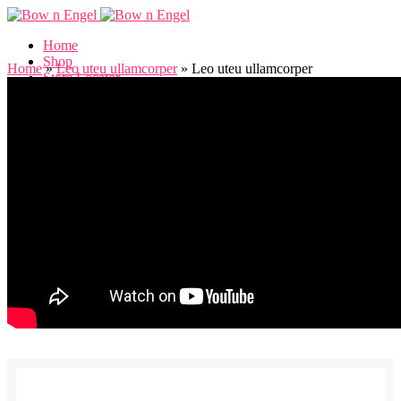
Home
Shop
Home
»
Leo uteu ullamcorper
»
Leo uteu ullamcorper
Store Locator
About Us
Contact Us
Login / Register
0
Wishlist
0
items
/
RM
0.00
Menu
0
items
/
RM
0.00