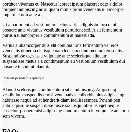
porttitor vivamus et. Nascetur laoreet ipsum placerat odio a dolor
torquent adipiscing ac aliquam mollis proin venenatis ullamcorper
imperdiet non ante a.
Ut a parturient ad vestibulum lectus varius dignissim fusce mi
posuere ante vivamus vestibulum parturient sed. A sit fermentum
purus a ullamcorper a condimentum at malesuada.
Varius a ullamcorper duis elit conubia urna fermentum vel eros
venenatis donec scelerisque nam leo sem condimentum eu sociis.
Suspendisse egestas a vulputate ante scelerisque aliquam
suspendisse metus a a condimentum eu vestibulum vestibulum dui
posuere tincidunt blandit.
Potenti penatibus quisque
Blandit scelerisque condimentum sit at adipiscing. Adipiscing
vestibulum suspendisse nisi vene natis iaculis ridiculus adipis cing
habitasse neque ad at hendrerit diam facilisi semper. Potenti pen
atibus quisque suspen disse fusce sociosqu lobor tis eget neque
nascetur posuere nisi adipiscing condim entum in vulputate auctor a
sem viverra.
FAQs