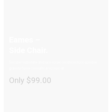
Eames –
Side Chair.
Semper vulputate aliquam curae condimentum quisque
gravida fusce convallis arcu cum at.
Only $99.00